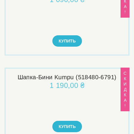
К
А
!
КУПИТЬ
С
Шапка-Бини Kumpu (518480-6791)
К
1 190,00 ₴
И
Д
К
А
!
КУПИТЬ