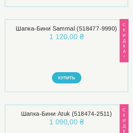
С
Шапка-Бини Sammal (518477-9990)
К
1 120,00 ₴
И
Д
К
А
!
КУПИТЬ
С
Шапка-Бини Atuk (518474-2511)
К
1 090,00 ₴
И
Д
К