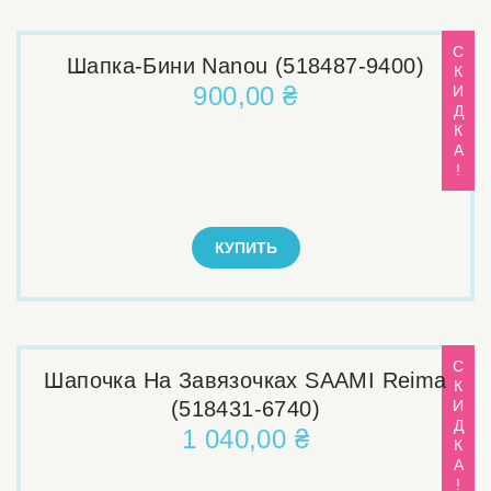
С
Шапка-Бини Nanou (518487-9400)
К
900,00 ₴
И
Д
К
А
!
КУПИТЬ
С
Шапочка На Завязочках SAAMI Reima
К
(518431-6740)
И
Д
1 040,00 ₴
К
А
!