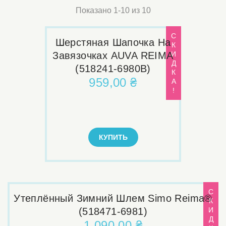
Показано 1-10 из 10
С
Шерстяная Шапочка На
К
Завязочках AUVA REIMA
И
Д
(518241-6980B)
К
959,00 ₴
А
!
КУПИТЬ
С
Утеплённый Зимний Шлем Simo Reima®
К
(518471-6981)
И
Д
1 090,00 ₴