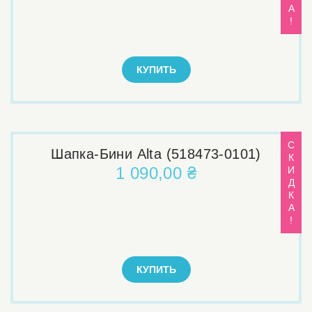
А
!
КУПИТЬ
С
Шапка-Бини Alta (518473-0101)
К
1 090,00 ₴
И
Д
К
А
!
КУПИТЬ