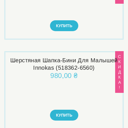
КУПИТЬ
С
Шерстяная Шапка-Бини Для Малышей
К
Innokas (518362-6560)
И
Д
980,00 ₴
К
А
!
КУПИТЬ